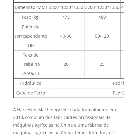
Dimensão (MM)
3200*1250*1350
3700*1250*1350
4000*1
Peso (kg)
475
480
5
Potência
correspondente
40-90
50-120
70
(HP)
Taxa de
Trabalho
20
25
(Área/H)
Hidráulico
Padrão
Capa de Ferro
Padrão
A Harvester Machinery foi criada formalmente em
2010, como um dos fabricantes profissionais de
máquinas agrícolas na China e uma fábrica de
máquinas agrícolas na China, temos forte força e