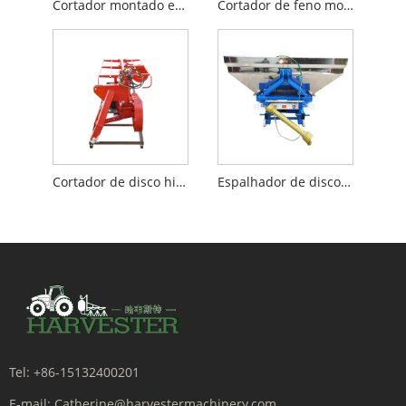
Cortador montado em trator
Cortador de feno montado em trator
Cortador de disco hidráulico
Espalhador de disco montado
Tel:
+86-15132400201
E-mail:
Catherine@harvestermachinery.com