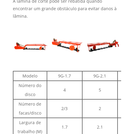
A lâmina de corte pode ser rebatida quando
encontrar um grande obstáculo para evitar danos à
lâmina.
Modelo
9G-1.7
9G-2.1
9G
Número do
4
5
disco
Número de
2/3
2
facas/disco
Largura de
1.7
2.1
trabalho (M)