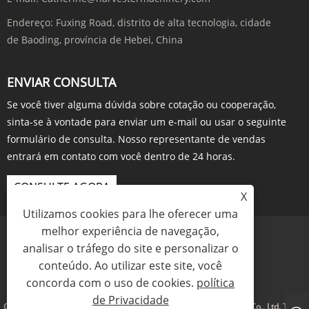
Endereço:
Fuxing Road, distrito de alta tecnologia, cidade
de Baoding, província de Hebei, China
ENVIAR CONSULTA
Se você tiver alguma dúvida sobre cotação ou cooperação,
sinta-se à vontade para enviar um e-mail ou usar o seguinte
formulário de consulta. Nosso representante de vendas
entrará em contato com você dentro de 24 horas.
CONSULTE AGORA
X
Utilizamos cookies para lhe oferecer uma
melhor experiência de navegação,
analisar o tráfego do site e personalizar o
conteúdo. Ao utilizar este site, você
Links
Sitemap
RSS
XML
política de Privacidade
concorda com o uso de cookies.
política
de Privacidade
Copyright © 2023 Baoding Harvester Import And Export Trading Co., Ltd. Todos