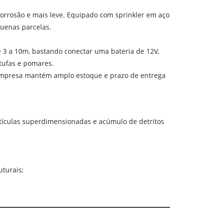
corrosão e mais leve. Equipado com sprinkler em aço
quenas parcelas.
e 3 a 10m, bastando conectar uma bateria de 12V,
tufas e pomares.
empresa mantém amplo estoque e prazo de entrega
rtículas superdimensionadas e acúmulo de detritos
turais;