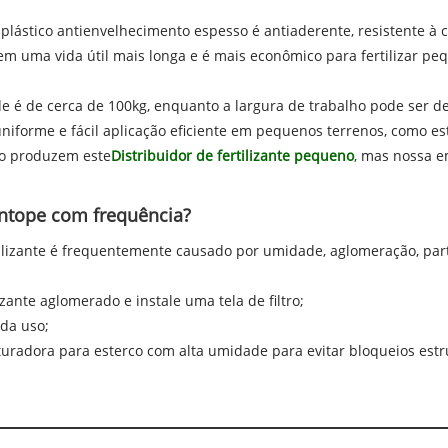
plástico antienvelhecimento espesso é antiaderente, resistente à 
em uma vida útil mais longa e é mais econômico para fertilizar pe
de é de cerca de 100kg, enquanto a largura de trabalho pode ser d
iforme e fácil aplicação eficiente em pequenos terrenos, como es
ão produzem este
Distribuidor de fertilizante pequeno
, mas nossa 
 entope com frequência?
rtilizante é frequentemente causado por umidade, aglomeração, pa
izante aglomerado e instale uma tela de filtro;
ada uso;
radora para esterco com alta umidade para evitar bloqueios estru