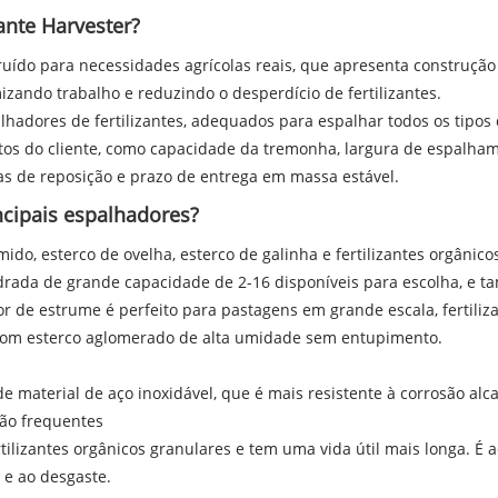
zante Harvester?
ruído para necessidades agrícolas reais, que apresenta construção 
zando trabalho e reduzindo o desperdício de fertilizantes.
ores de fertilizantes, adequados para espalhar todos os tipos de
os do cliente, como capacidade da tremonha, largura de espalhament
as de reposição e prazo de entrega em massa estável.
ncipais espalhadores?
do, esterco de ovelha, esterco de galinha e fertilizantes orgâni
adrada de grande capacidade de 2-16 disponíveis para escolha, e t
r de estrume é perfeito para pastagens em grande escala, fertil
 com esterco aglomerado de alta umidade sem entupimento.
 de material de aço inoxidável, que é mais resistente à corrosão 
ção frequentes
rtilizantes orgânicos granulares e tem uma vida útil mais longa. 
 e ao desgaste.