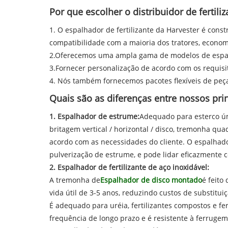
Por que escolher o distribuidor de fertili
1. O espalhador de fertilizante da Harvester é const
compatibilidade com a maioria dos tratores, economi
2.Oferecemos uma ampla gama de modelos de espalhad
3.Fornecer personalização de acordo com os requisit
4. Nós também fornecemos pacotes flexíveis de peç
Quais são as diferenças entre nossos pri
1. Espalhador de estrume:
Adequado para esterco úmi
britagem vertical / horizontal / disco, tremonha qu
acordo com as necessidades do cliente. O espalhado
pulverização de estrume, e pode lidar eficazmente
2. Espalhador de fertilizante de aço inoxidável:
A tremonha de
Espalhador de disco montado
é feito
vida útil de 3-5 anos, reduzindo custos de substitui
É adequado para uréia, fertilizantes compostos e fe
frequência de longo prazo e é resistente à ferrugem